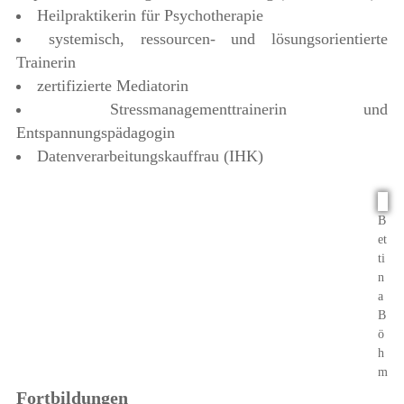
Heilpraktikerin für Psychotherapie
systemisch, ressourcen- und lösungsorientierte
Trainerin
zertifizierte Mediatorin
Stressmanagementtrainerin und
Entspannungspädagogin
Datenverarbeitungskauffrau (IHK)
B
et
ti
n
a
B
ö
h
m
Fortbildungen